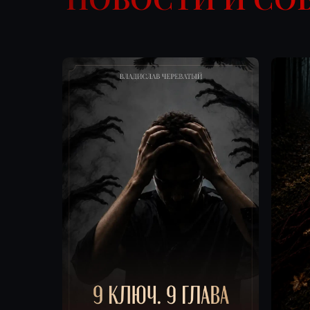
16 августа
Офлайн
11 августа
КОГДА ТАЙНОЕ
ДОПОЛН
СТАНОВИТСЯ ЯВНЫМ
ЕЖЕКВА
ЭФИР Д
Закрытая офлайн-встреча
о страхах, сомнениях и реальной
УЧАСТН
практике работы с Силой,
Это закрытая
содержание которой
можно задат
формируется вопросами самих
пройденным 
участников
углубить зна