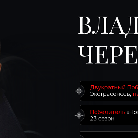
ВЛА
ЧЕР
Двукратный По
Экстрасенсов,
н
Победитель
«Но
23 сезон