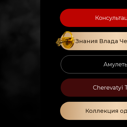
Консульта
Знания Влада Ч
Амулет
Cherevatyi 
Коллекция о