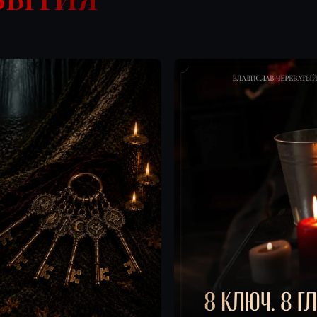
Онлайн
Август
ИТЕЛЬНЫЙ
СИЛА ДОМА
РТАЛЬНЫЙ
Этот ключ раскрывает работу
с силой дома, чтобы очистить
ЛЯ
пространство, защитить семью
ИКОВ КЛЮЧЕЙ
и вернуть в вашу жизнь порядок,
спокойствие и достаток.
 онлайн-встреча, где
ь вопросы по
темам 13 Ключей,
ния и восполнить