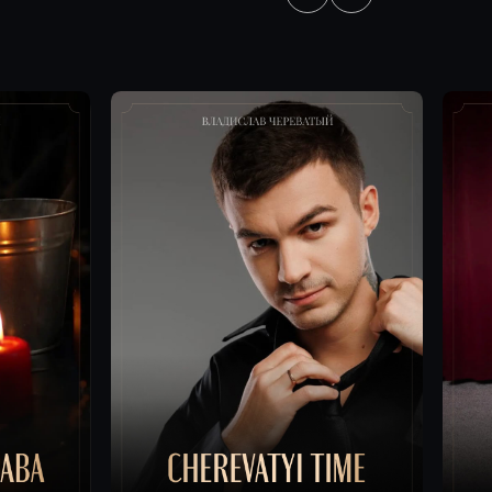
Сентябрь
Онлайн в записи 25 мая
МАГИЯ НА ПЛЮС
Онлайн и офлайн
CHEREVATYI TIME
Это ключ для тех, кто хоче
управлять событиями, уси
Cherevatyi Time. Просмотры.
себя и выравнивать жизнь
Актуальные темы. Обсуждение
в нужную сторону.
жизненных ситуаций.