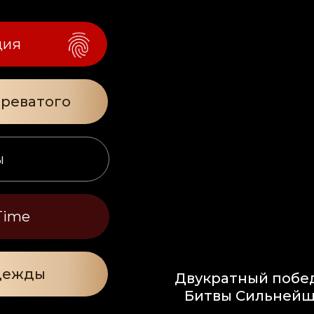
ция
ереватого
ы
Time
дежды
Двукратный побе
Битвы Сильнейш