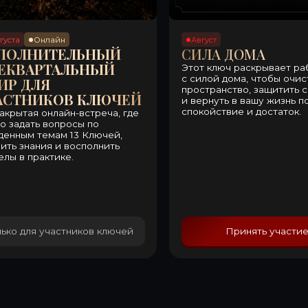
актике.
я участников ключей
Принять участие