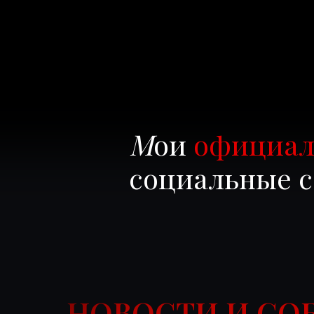
М
ои
официал
социальные с
НОВОСТИ И СО