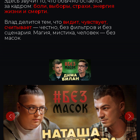
Здесь звучит то, что обычно остаётся
за кадром:
боли, выборы, страхи, энергия
жизни и смерти.
Влад делится тем, что
видит, чувствует,
считывает
— честно, без фильтров и без
сценария. Магия, мистика, человек — без
масок.