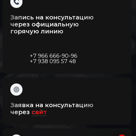
Запись на консультацию
через официальную
горячую линию
+7 966 666-90-96
+7 938 095 57 48
Заявка на консультацию
через
сайт
Владислав Череватый © И П Череватый Владислав
Витальевич ИНН 940 400 451 150 ОГРНИП 323 940 100 208
325 Юр. адрес: 141 031 Российская Федерация,
Московская область, г. o. Мытищи — Автор