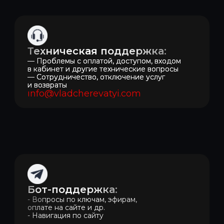
323940100208325 ИНН 940400451150
Политика конфиденциальности
Оферта на оказание услуг
Техническая поддержка:
Согласие на обработку персональных данных
— Проблемы с оплатой, доступом, входом
и получение рекламной рассылки
в кабинет и другие технические вопросы
— Сотрудничество, отключение услуг
info@vladcherevatyi.com
и возвраты
info@vladcherevatyi.com
Бот-поддержка:
- Вопросы по ключам, эфирам,
оплате на сайте и др.
- Навигация по сайту