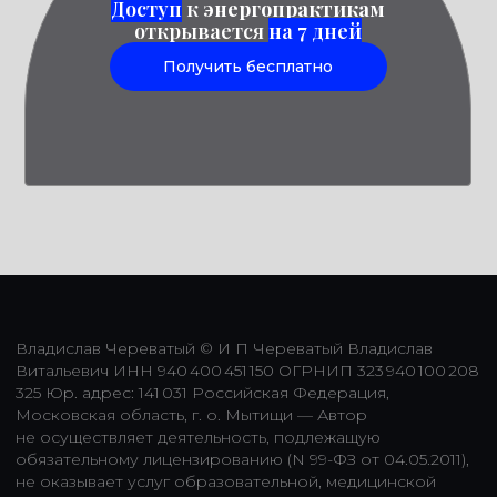
Доступ
к
энергопрактикам
открывается
на 7 дней
Получить бесплатно