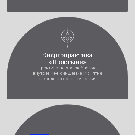
конкретных приведённых материалов в злонамеренных
и противозаконных целях, способных нанести вред
психическому и физическому здоровью, уважает право
каждого человека на свободу веры. Деятельность
не связана с религиями, культами и не нарушает
законодательство РФ
*Организация Meta, а также ее продукты Instagram
и Facebook, которые упоминаются на этом сайте,
признаны экстремисткими и запрещены
на территории РФ.
*Контент носит исключительно ознакомительный
Энергопрактика
характер. Не является консультацией или офертой.
«Простыня»
Практика на расслабление,
ВЛАДИСЛАВ ЧЕРЕВАТЫЙ
внутреннее очищение и снятие
© 2026 ВЛАДИСЛАВ ЧЕРЕВАТЫЙ
накопленного напряжения.
ИП Череватый Владислав Витальевич ОГРНИП
323940100208325 ИНН 940400451150
Политика конфиденциальности
Оферта на оказание услуг
Согласие на обработку персональных данных
и получение рекламной рассылки
info@vladcherevatyi.com